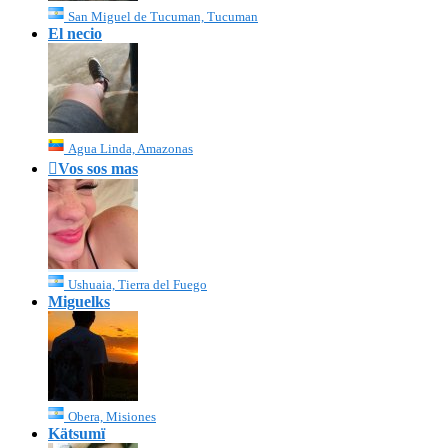
San Miguel de Tucuman, Tucuman
El necio
Agua Linda, Amazonas

Vos sos mas
Ushuaia, Tierra del Fuego
Miguelks
Obera, Misiones
Kätsumï