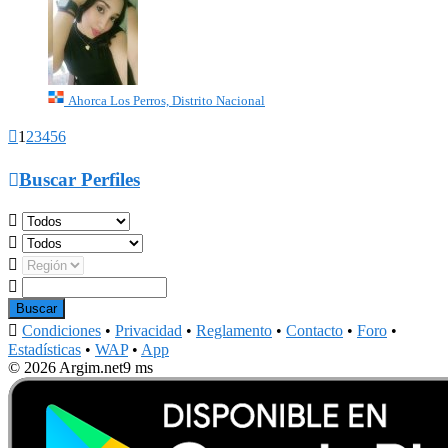
Ahorca Los Perros, Distrito Nacional

1
2
3
4
5
6

Buscar Perfiles





Condiciones
•
Privacidad
•
Reglamento
•
Contacto
•
Foro
•
Estadísticas
•
WAP
•
App
© 2026 Argim.net
9 ms