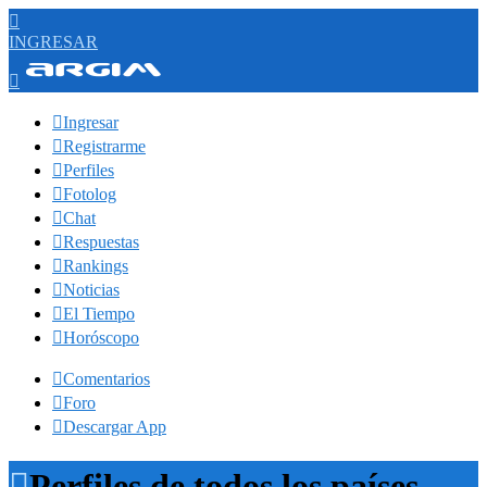

INGRESAR


Ingresar

Registrarme

Perfiles

Fotolog

Chat

Respuestas

Rankings

Noticias

El Tiempo

Horóscopo

Comentarios

Foro

Descargar App

Perfiles de todos los países