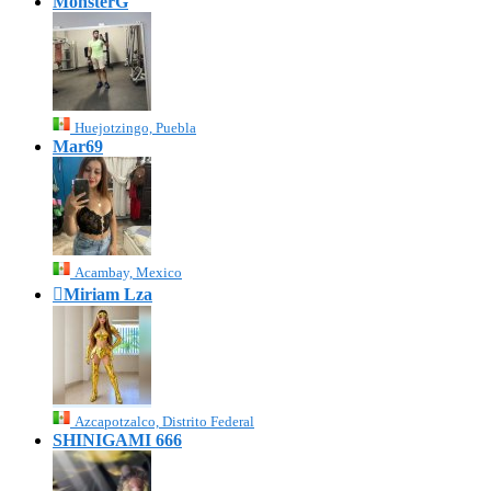
MonsterG
Huejotzingo, Puebla
Mar69
Acambay, Mexico

Miriam Lza
Azcapotzalco, Distrito Federal
SHINIGAMI 666