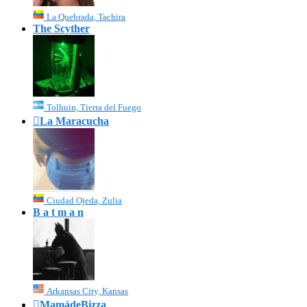
La Quebrada, Tachira
The Scyther
Tolhuin, Tierra del Fuego

La Maracucha
Ciudad Ojeda, Zulia
B a t m a n
Arkansas City, Kansas

MamádeBizza