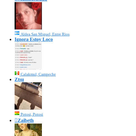
Aldea San Miguel, Entre Rios
Ignora Estoy Loco
Calakmul, Campeche
Ztsu
Potosi, Potosi

Zaibeth