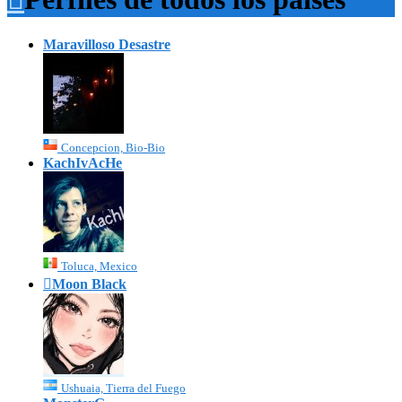
Maravilloso Desastre
Concepcion, Bio-Bio
KachIvAcHe
Toluca, Mexico

Moon Black
Ushuaia, Tierra del Fuego