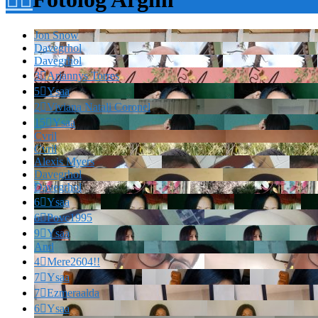
Jon Snow
Davegrhol
Davegrhol
3

Ariannys Torres
5

Ysaa
2

Viviana Natali Coronel
15

Ysaa
Cvril
Cvril
Alexis Myers
Davegrhol
Davegrhol
6

Ysaa
6

Povc1995
9

Ysaa
And
4

Mere2604!!
7

Ysaa
7

Ezmeraalda
6

Ysaa