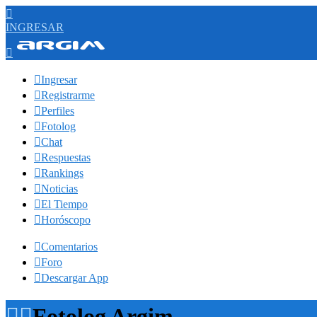

INGRESAR


Ingresar

Registrarme

Perfiles

Fotolog

Chat

Respuestas

Rankings

Noticias

El Tiempo

Horóscopo

Comentarios

Foro

Descargar App


Fotolog Argim