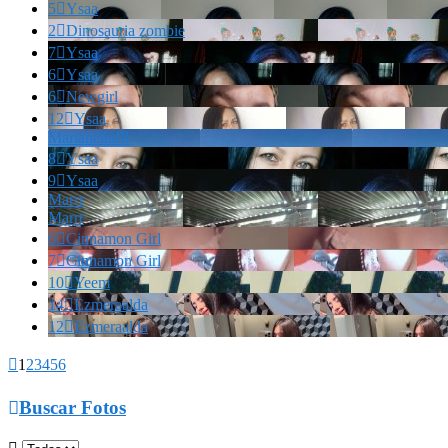
5

Ysaa
2

Dinosauria zombie
7

Ysaa
6

Ysaa
6

Newgirl
12

Ysaa
Marianella!!!
8

Ysaa
9

Ysaa
Marrr
Marrr
6

Cinnamon Girl
7

Cinnamon Girl
10

Yeem
14

Ezmeraalda
12

Ezmeraalda

1
2
3
4
5
6

Buscar Fotos