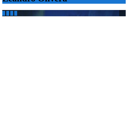



