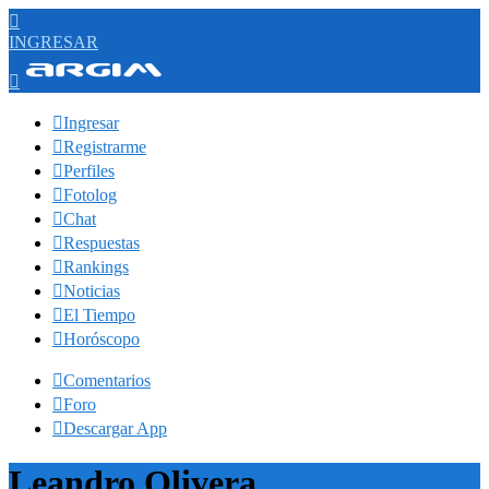

INGRESAR


Ingresar

Registrarme

Perfiles

Fotolog

Chat

Respuestas

Rankings

Noticias

El Tiempo

Horóscopo

Comentarios

Foro

Descargar App
Leandro Olivera