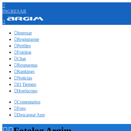

INGRESAR


Ingresar

Registrarme

Perfiles

Fotolog

Chat

Respuestas

Rankings

Noticias

El Tiempo

Horóscopo

Comentarios

Foro

Descargar App


Fotolog Argim