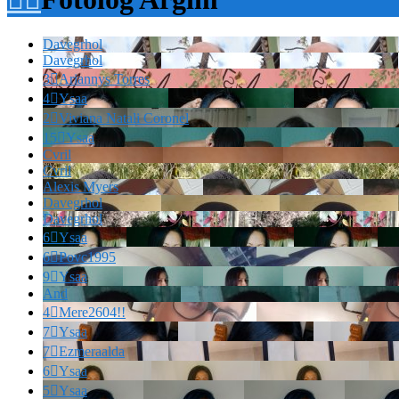
Davegrhol
Davegrhol
3

Ariannys Torres
4

Ysaa
2

Viviana Natali Coronel
15

Ysaa
Cvril
Cvril
Alexis Myers
Davegrhol
Davegrhol
6

Ysaa
6

Povc1995
9

Ysaa
And
4

Mere2604!!
7

Ysaa
7

Ezmeraalda
6

Ysaa
5

Ysaa