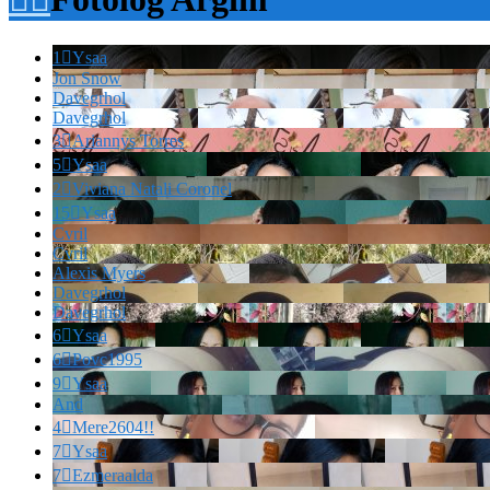
1

Ysaa
Jon Snow
Davegrhol
Davegrhol
3

Ariannys Torres
5

Ysaa
2

Viviana Natali Coronel
15

Ysaa
Cvril
Cvril
Alexis Myers
Davegrhol
Davegrhol
6

Ysaa
6

Povc1995
9

Ysaa
And
4

Mere2604!!
7

Ysaa
7

Ezmeraalda