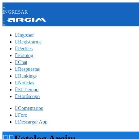

INGRESAR


Ingresar

Registrarme

Perfiles

Fotolog

Chat

Respuestas

Rankings

Noticias

El Tiempo

Horóscopo

Comentarios

Foro

Descargar App


Fotolog Argim