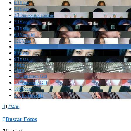
6

Ysaa
5

Ysaa
2

Dinosauria zombie
7

Ysaa
6

Ysaa
6

Newgirl
12

Ysaa
Marianella!!!
8

Ysaa
9

Ysaa
Marrr
Marrr
6

Cinnamon Girl
7

Cinnamon Girl
10

Yeem
14

Ezmeraalda

1
2
3
4
5
6

Buscar Fotos