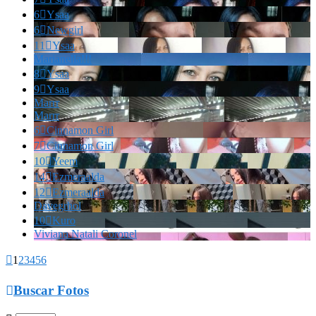
6

Ysaa
6

Newgirl
11

Ysaa
Marianella!!!
8

Ysaa
9

Ysaa
Marrr
Marrr
6

Cinnamon Girl
7

Cinnamon Girl
10

Yeem
14

Ezmeraalda
12

Ezmeraalda
Davegrhol
10

Kuro
Viviana Natali Coronel

1
2
3
4
5
6

Buscar Fotos