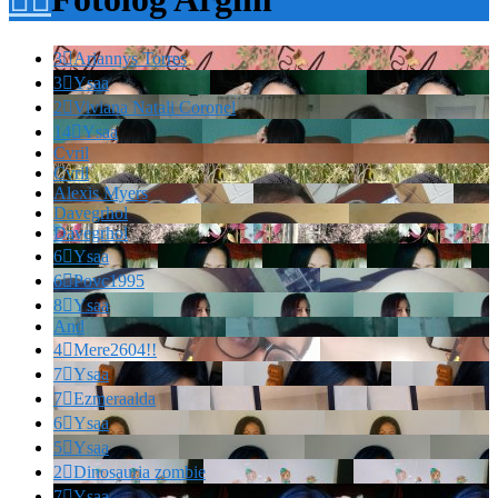
3

Ariannys Torres
3

Ysaa
2

Viviana Natali Coronel
14

Ysaa
Cvril
Cvril
Alexis Myers
Davegrhol
Davegrhol
6

Ysaa
6

Povc1995
8

Ysaa
And
4

Mere2604!!
7

Ysaa
7

Ezmeraalda
6

Ysaa
5

Ysaa
2

Dinosauria zombie
7

Ysaa