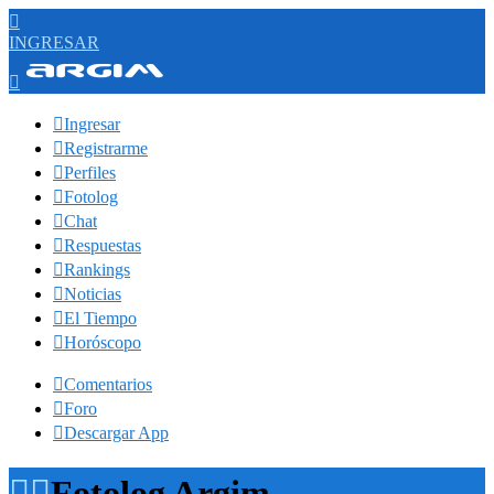

INGRESAR


Ingresar

Registrarme

Perfiles

Fotolog

Chat

Respuestas

Rankings

Noticias

El Tiempo

Horóscopo

Comentarios

Foro

Descargar App


Fotolog Argim