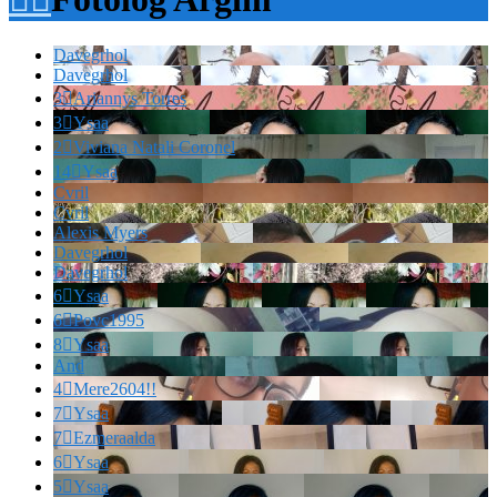
Davegrhol
Davegrhol
3

Ariannys Torres
3

Ysaa
2

Viviana Natali Coronel
14

Ysaa
Cvril
Cvril
Alexis Myers
Davegrhol
Davegrhol
6

Ysaa
6

Povc1995
8

Ysaa
And
4

Mere2604!!
7

Ysaa
7

Ezmeraalda
6

Ysaa
5

Ysaa