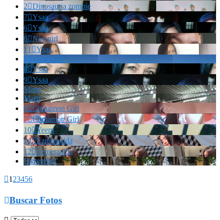
2

Dinosauria zombie
7

Ysaa
6

Ysaa
6

Newgirl
11

Ysaa
Marianella!!!
8

Ysaa
9

Ysaa
Marrr
Marrr
6

Cinnamon Girl
7

Cinnamon Girl
10

Yeem
14

Ezmeraalda
12

Ezmeraalda
Davegrhol

1
2
3
4
5
6

Buscar Fotos