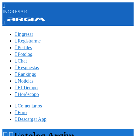

INGRESAR


Ingresar

Registrarme

Perfiles

Fotolog

Chat

Respuestas

Rankings

Noticias

El Tiempo

Horóscopo

Comentarios

Foro

Descargar App


Fotolog Argim