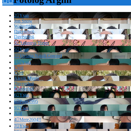
2

Ysaa
Jon Snow
Walterfthhy
Davegrhol
Davegrhol
3

Ariannys Torres
5

Ysaa
2

Viviana Natali Coronel
15

Ysaa
Cvril
Cvril
Alexis Myers
Davegrhol
Davegrhol
6

Ysaa
6

Povc1995
9

Ysaa
And
4

Mere2604!!
7

Ysaa