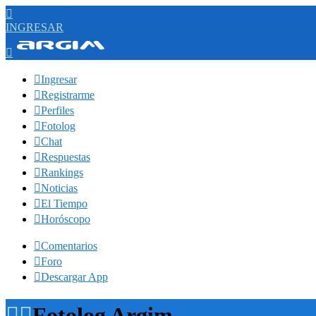

INGRESAR


Ingresar

Registrarme

Perfiles

Fotolog

Chat

Respuestas

Rankings

Noticias

El Tiempo

Horóscopo

Comentarios

Foro

Descargar App


Fotolog Argim