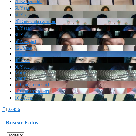
7

Ezmeraalda
6

Ysaa
5

Ysaa
2

Dinosauria zombie
7

Ysaa
6

Ysaa
6

Newgirl
12

Ysaa
Marianella!!!
8

Ysaa
9

Ysaa
Marrr
Marrr
6

Cinnamon Girl
7

Cinnamon Girl
10

Yeem

1
2
3
4
5
6

Buscar Fotos
