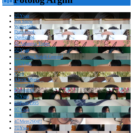
2

Ysaa
Jon Snow
Walterfthhy
Davegrhol
Davegrhol
3

Ariannys Torres
5

Ysaa
2

Viviana Natali Coronel
15

Ysaa
Cvril
Cvril
Alexis Myers
Davegrhol
Davegrhol
6

Ysaa
6

Povc1995
9

Ysaa
And
4

Mere2604!!
7

Ysaa