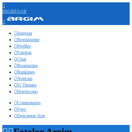

INGRESAR


Ingresar

Registrarme

Perfiles

Fotolog

Chat

Respuestas

Rankings

Noticias

El Tiempo

Horóscopo

Comentarios

Foro

Descargar App


Fotolog Argim