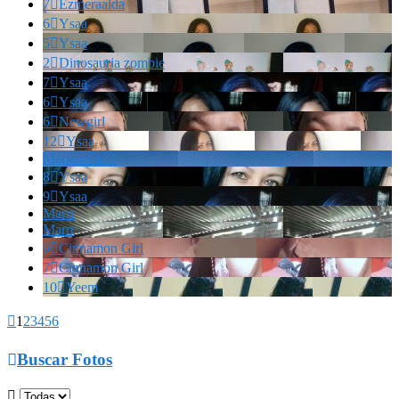
7

Ezmeraalda
6

Ysaa
5

Ysaa
2

Dinosauria zombie
7

Ysaa
6

Ysaa
6

Newgirl
12

Ysaa
Marianella!!!
8

Ysaa
9

Ysaa
Marrr
Marrr
6

Cinnamon Girl
7

Cinnamon Girl
10

Yeem

1
2
3
4
5
6

Buscar Fotos
