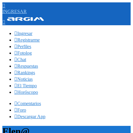

INGRESAR


Ingresar

Registrarme

Perfiles

Fotolog

Chat

Respuestas

Rankings

Noticias

El Tiempo

Horóscopo

Comentarios

Foro

Descargar App
Elen@