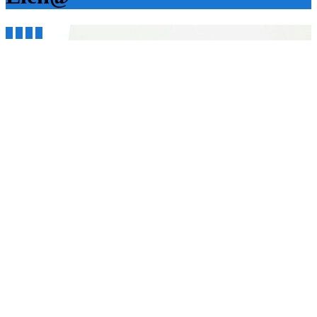



