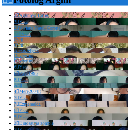
3

Ariannys Torres
3

Ysaa
2

Viviana Natali Coronel
14

Ysaa
Cvril
Cvril
Alexis Myers
Davegrhol
Davegrhol
6

Ysaa
6

Povc1995
8

Ysaa
And
4

Mere2604!!
7

Ysaa
7

Ezmeraalda
6

Ysaa
5

Ysaa
2

Dinosauria zombie
7

Ysaa