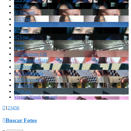
6

Ysaa
6

Newgirl
11

Ysaa
Marianella!!!
8

Ysaa
9

Ysaa
Marrr
Marrr
6

Cinnamon Girl
7

Cinnamon Girl
10

Yeem
14

Ezmeraalda
12

Ezmeraalda
Davegrhol
10

Kuro
Viviana Natali Coronel

1
2
3
4
5
6

Buscar Fotos