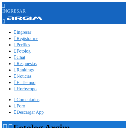

INGRESAR


Ingresar

Registrarme

Perfiles

Fotolog

Chat

Respuestas

Rankings

Noticias

El Tiempo

Horóscopo

Comentarios

Foro

Descargar App


Fotolog Argim