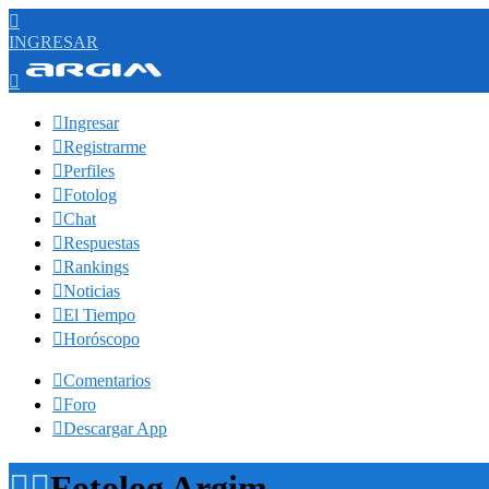

INGRESAR


Ingresar

Registrarme

Perfiles

Fotolog

Chat

Respuestas

Rankings

Noticias

El Tiempo

Horóscopo

Comentarios

Foro

Descargar App


Fotolog Argim