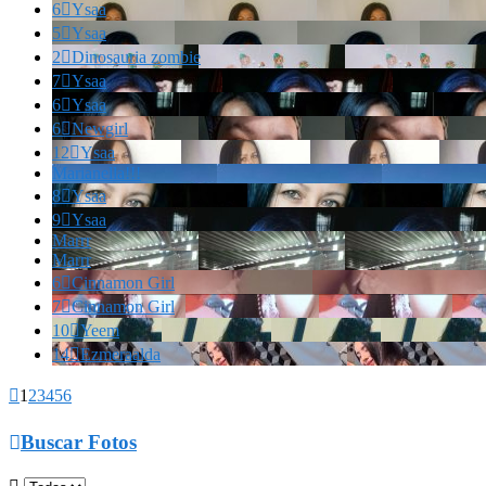
6

Ysaa
5

Ysaa
2

Dinosauria zombie
7

Ysaa
6

Ysaa
6

Newgirl
12

Ysaa
Marianella!!!
8

Ysaa
9

Ysaa
Marrr
Marrr
6

Cinnamon Girl
7

Cinnamon Girl
10

Yeem
14

Ezmeraalda

1
2
3
4
5
6

Buscar Fotos