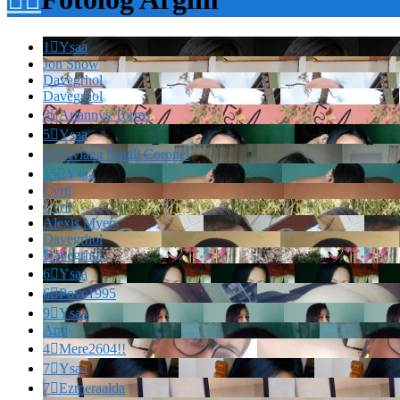
1

Ysaa
Jon Snow
Davegrhol
Davegrhol
3

Ariannys Torres
5

Ysaa
2

Viviana Natali Coronel
15

Ysaa
Cvril
Cvril
Alexis Myers
Davegrhol
Davegrhol
6

Ysaa
6

Povc1995
9

Ysaa
And
4

Mere2604!!
7

Ysaa
7

Ezmeraalda