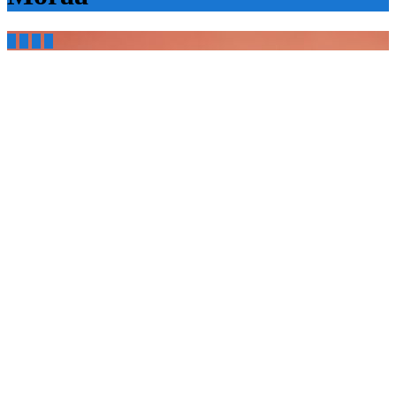



