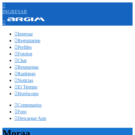

INGRESAR


Ingresar

Registrarme

Perfiles

Fotolog

Chat

Respuestas

Rankings

Noticias

El Tiempo

Horóscopo

Comentarios

Foro

Descargar App
Moraa