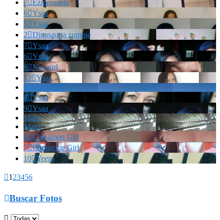
7

Ezmeraalda
6

Ysaa
5

Ysaa
2

Dinosauria zombie
7

Ysaa
6

Ysaa
6

Newgirl
12

Ysaa
Marianella!!!
8

Ysaa
9

Ysaa
Marrr
Marrr
6

Cinnamon Girl
7

Cinnamon Girl
10

Yeem

1
2
3
4
5
6

Buscar Fotos
