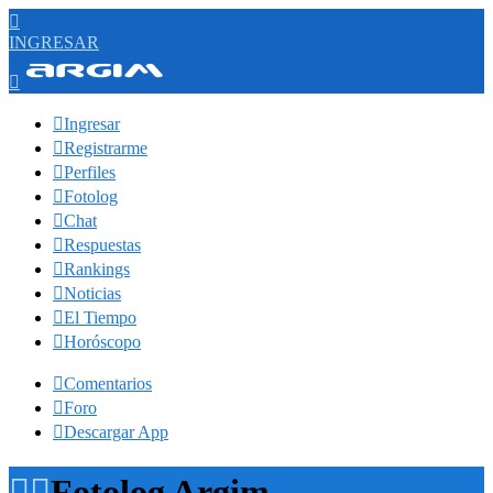

INGRESAR


Ingresar

Registrarme

Perfiles

Fotolog

Chat

Respuestas

Rankings

Noticias

El Tiempo

Horóscopo

Comentarios

Foro

Descargar App


Fotolog Argim