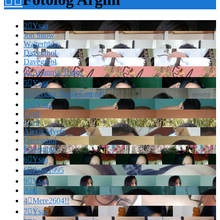
2

Ysaa
Jon Snow
Walterfthhy
Davegrhol
Davegrhol
3

Ariannys Torres
5

Ysaa
2

Viviana Natali Coronel
15

Ysaa
Cvril
Cvril
Alexis Myers
Davegrhol
Davegrhol
6

Ysaa
6

Povc1995
9

Ysaa
And
4

Mere2604!!
7

Ysaa