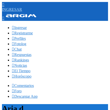

INGRESAR


Ingresar

Registrarme

Perfiles

Fotolog

Chat

Respuestas

Rankings

Noticias

El Tiempo

Horóscopo

Comentarios

Foro

Descargar App
Aria d