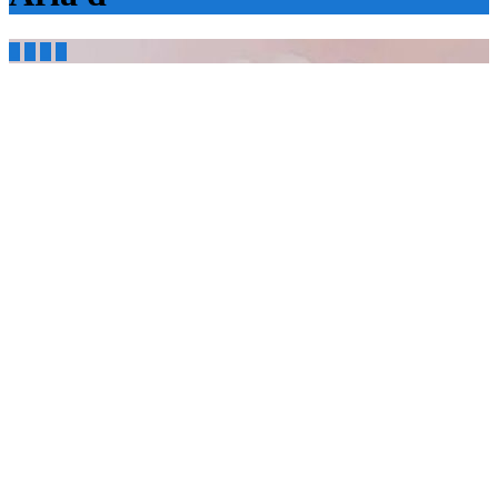



