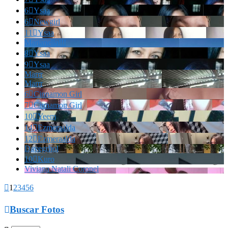
6

Ysaa
6

Newgirl
11

Ysaa
Marianella!!!
8

Ysaa
9

Ysaa
Marrr
Marrr
6

Cinnamon Girl
7

Cinnamon Girl
10

Yeem
14

Ezmeraalda
12

Ezmeraalda
Davegrhol
10

Kuro
Viviana Natali Coronel

1
2
3
4
5
6

Buscar Fotos