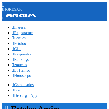

INGRESAR


Ingresar

Registrarme

Perfiles

Fotolog

Chat

Respuestas

Rankings

Noticias

El Tiempo

Horóscopo

Comentarios

Foro

Descargar App


Fotolog Argim