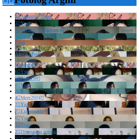
3

Ariannys Torres
3

Ysaa
2

Viviana Natali Coronel
14

Ysaa
Cvril
Cvril
Alexis Myers
Davegrhol
Davegrhol
6

Ysaa
6

Povc1995
8

Ysaa
And
4

Mere2604!!
7

Ysaa
7

Ezmeraalda
6

Ysaa
5

Ysaa
2

Dinosauria zombie
7

Ysaa