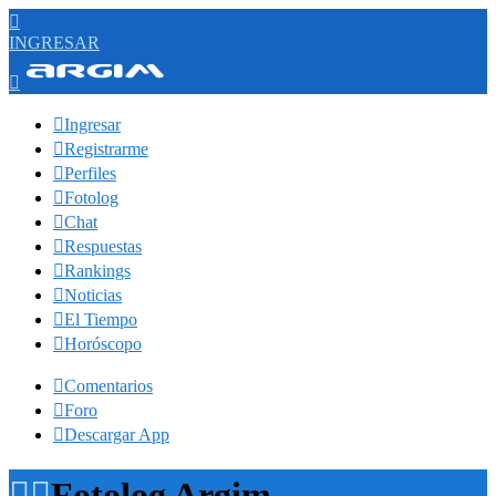

INGRESAR


Ingresar

Registrarme

Perfiles

Fotolog

Chat

Respuestas

Rankings

Noticias

El Tiempo

Horóscopo

Comentarios

Foro

Descargar App


Fotolog Argim