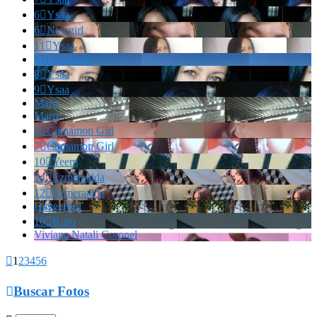
6

Ysaa
6

Newgirl
11

Ysaa
Marianella!!!
8

Ysaa
9

Ysaa
Marrr
Marrr
6

Cinnamon Girl
7

Cinnamon Girl
10

Yeem
14

Ezmeraalda
12

Ezmeraalda
Davegrhol
10

Kuro
Viviana Natali Coronel

1
2
3
4
5
6

Buscar Fotos