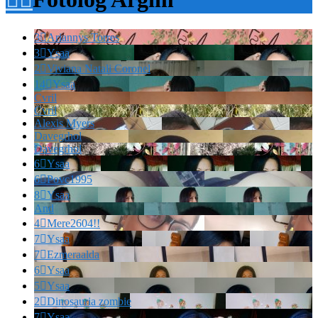
3

Ariannys Torres
3

Ysaa
2

Viviana Natali Coronel
14

Ysaa
Cvril
Cvril
Alexis Myers
Davegrhol
Davegrhol
6

Ysaa
6

Povc1995
8

Ysaa
And
4

Mere2604!!
7

Ysaa
7

Ezmeraalda
6

Ysaa
5

Ysaa
2

Dinosauria zombie
7

Ysaa