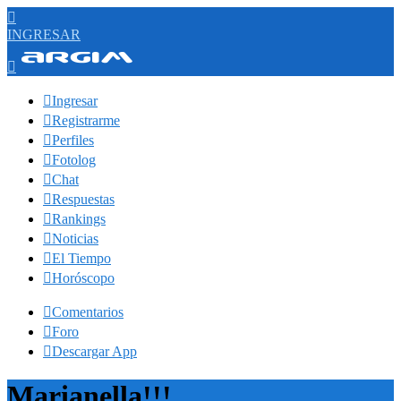

INGRESAR


Ingresar

Registrarme

Perfiles

Fotolog

Chat

Respuestas

Rankings

Noticias

El Tiempo

Horóscopo

Comentarios

Foro

Descargar App
Marianella!!!