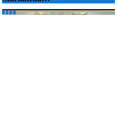



