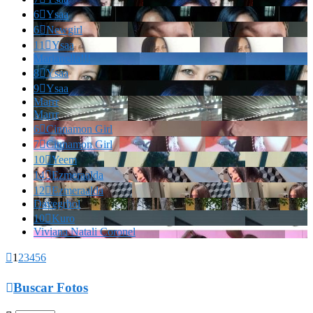
6

Ysaa
6

Newgirl
11

Ysaa
Marianella!!!
8

Ysaa
9

Ysaa
Marrr
Marrr
6

Cinnamon Girl
7

Cinnamon Girl
10

Yeem
14

Ezmeraalda
12

Ezmeraalda
Davegrhol
10

Kuro
Viviana Natali Coronel

1
2
3
4
5
6

Buscar Fotos