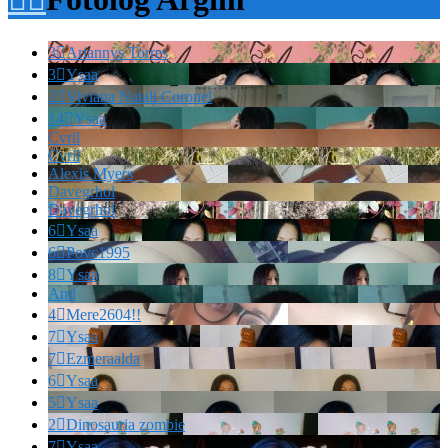
3

Ariannys Torres
3

Ysaa
2

Viviana Natali Coronel
14

Ysaa
Cvril
Cvril
Alexis Myers
Davegrhol
Davegrhol
6

Ysaa
6

Povc1995
8

Ysaa
And
4

Mere2604!!
7

Ysaa
7

Ezmeraalda
6

Ysaa
5

Ysaa
2

Dinosauria zombie
7

Ysaa