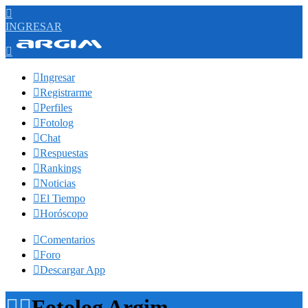

INGRESAR


Ingresar

Registrarme

Perfiles

Fotolog

Chat

Respuestas

Rankings

Noticias

El Tiempo

Horóscopo

Comentarios

Foro

Descargar App


Fotolog Argim