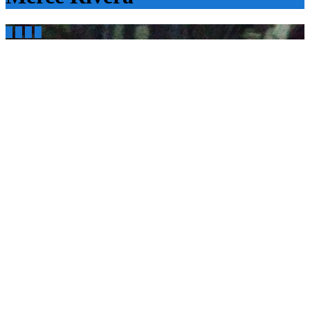



