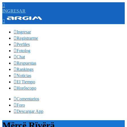

INGRESAR


Ingresar

Registrarme

Perfiles

Fotolog

Chat

Respuestas

Rankings

Noticias

El Tiempo

Horóscopo

Comentarios

Foro

Descargar App
Mërcë Rïvërä