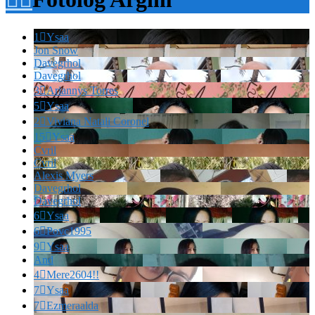
1

Ysaa
Jon Snow
Davegrhol
Davegrhol
3

Ariannys Torres
5

Ysaa
2

Viviana Natali Coronel
15

Ysaa
Cvril
Cvril
Alexis Myers
Davegrhol
Davegrhol
6

Ysaa
6

Povc1995
9

Ysaa
And
4

Mere2604!!
7

Ysaa
7

Ezmeraalda