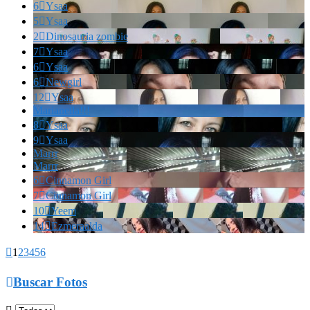
6

Ysaa
5

Ysaa
2

Dinosauria zombie
7

Ysaa
6

Ysaa
6

Newgirl
12

Ysaa
Marianella!!!
8

Ysaa
9

Ysaa
Marrr
Marrr
6

Cinnamon Girl
7

Cinnamon Girl
10

Yeem
14

Ezmeraalda

1
2
3
4
5
6

Buscar Fotos