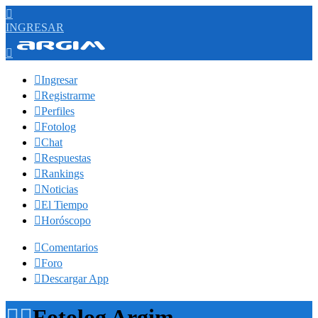

INGRESAR


Ingresar

Registrarme

Perfiles

Fotolog

Chat

Respuestas

Rankings

Noticias

El Tiempo

Horóscopo

Comentarios

Foro

Descargar App


Fotolog Argim