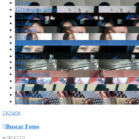
5

Ysaa
2

Dinosauria zombie
7

Ysaa
6

Ysaa
6

Newgirl
12

Ysaa
Marianella!!!
8

Ysaa
9

Ysaa
Marrr
Marrr
6

Cinnamon Girl
7

Cinnamon Girl
10

Yeem
14

Ezmeraalda
12

Ezmeraalda

1
2
3
4
5
6

Buscar Fotos