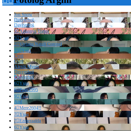
Jon Snow
Davegrhol
Davegrhol
3

Ariannys Torres
5

Ysaa
2

Viviana Natali Coronel
15

Ysaa
Cvril
Cvril
Alexis Myers
Davegrhol
Davegrhol
6

Ysaa
6

Povc1995
9

Ysaa
And
4

Mere2604!!
7

Ysaa
7

Ezmeraalda
6

Ysaa