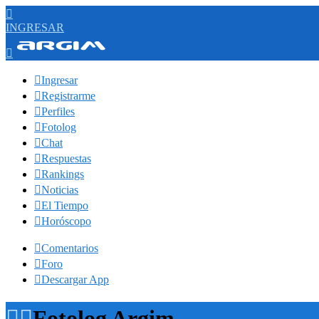

INGRESAR


Ingresar

Registrarme

Perfiles

Fotolog

Chat

Respuestas

Rankings

Noticias

El Tiempo

Horóscopo

Comentarios

Foro

Descargar App


Fotolog Argim