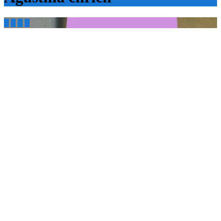



