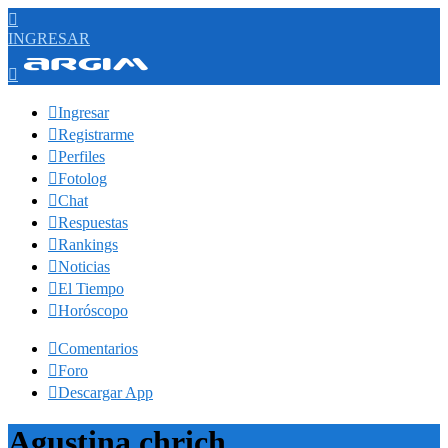

INGRESAR


Ingresar

Registrarme

Perfiles

Fotolog

Chat

Respuestas

Rankings

Noticias

El Tiempo

Horóscopo

Comentarios

Foro

Descargar App
Agustina chrich