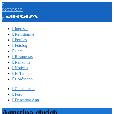

INGRESAR


Ingresar

Registrarme

Perfiles

Fotolog

Chat

Respuestas

Rankings

Noticias

El Tiempo

Horóscopo

Comentarios

Foro

Descargar App
Agustina chrich