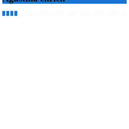



