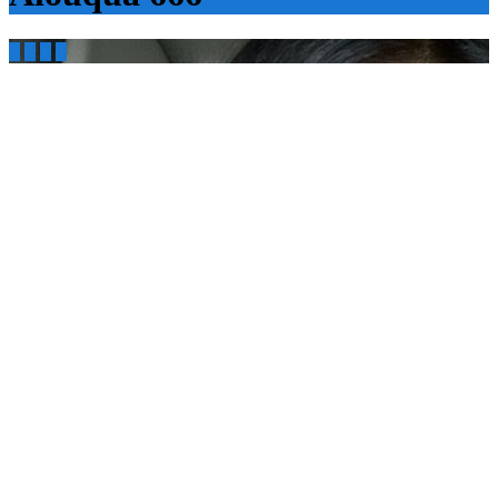



