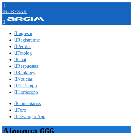

INGRESAR


Ingresar

Registrarme

Perfiles

Fotolog

Chat

Respuestas

Rankings

Noticias

El Tiempo

Horóscopo

Comentarios

Foro

Descargar App
Alouqua 666