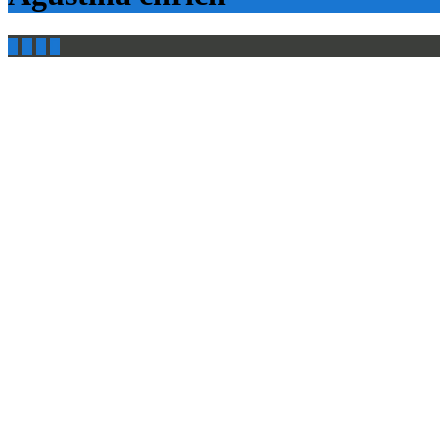



