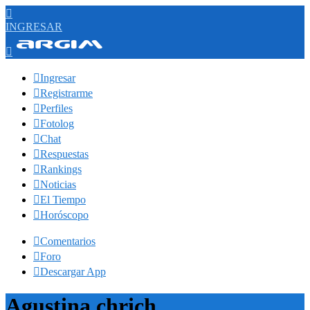

INGRESAR


Ingresar

Registrarme

Perfiles

Fotolog

Chat

Respuestas

Rankings

Noticias

El Tiempo

Horóscopo

Comentarios

Foro

Descargar App
Agustina chrich