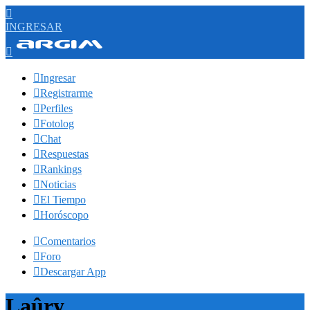

INGRESAR


Ingresar

Registrarme

Perfiles

Fotolog

Chat

Respuestas

Rankings

Noticias

El Tiempo

Horóscopo

Comentarios

Foro

Descargar App
Laûry