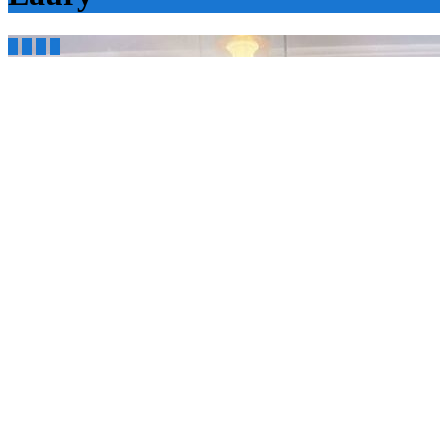



