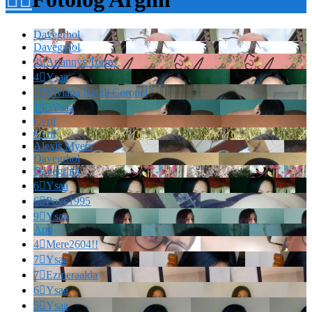
Davegrhol
Davegrhol
3

Ariannys Torres
4

Ysaa
2

Viviana Natali Coronel
15

Ysaa
Cvril
Cvril
Alexis Myers
Davegrhol
Davegrhol
6

Ysaa
6

Povc1995
9

Ysaa
And
4

Mere2604!!
7

Ysaa
7

Ezmeraalda
6

Ysaa
5

Ysaa