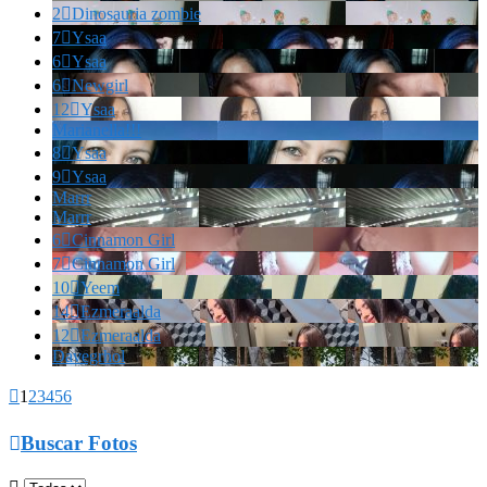
2

Dinosauria zombie
7

Ysaa
6

Ysaa
6

Newgirl
12

Ysaa
Marianella!!!
8

Ysaa
9

Ysaa
Marrr
Marrr
6

Cinnamon Girl
7

Cinnamon Girl
10

Yeem
14

Ezmeraalda
12

Ezmeraalda
Davegrhol

1
2
3
4
5
6

Buscar Fotos