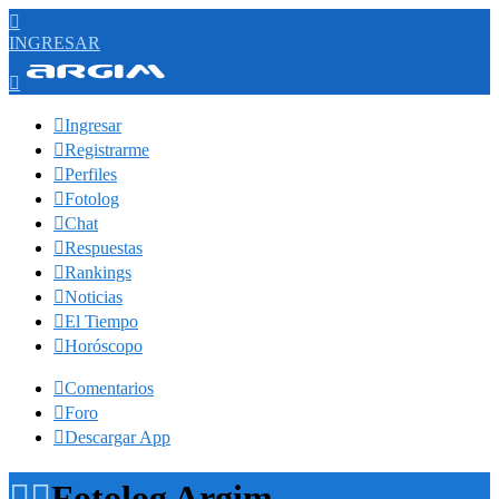

INGRESAR


Ingresar

Registrarme

Perfiles

Fotolog

Chat

Respuestas

Rankings

Noticias

El Tiempo

Horóscopo

Comentarios

Foro

Descargar App


Fotolog Argim