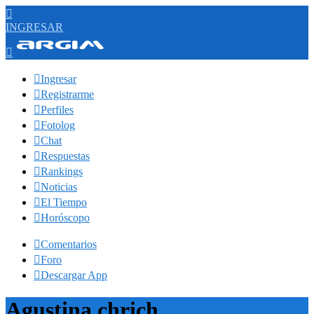

INGRESAR


Ingresar

Registrarme

Perfiles

Fotolog

Chat

Respuestas

Rankings

Noticias

El Tiempo

Horóscopo

Comentarios

Foro

Descargar App
Agustina chrich