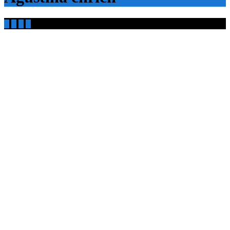



