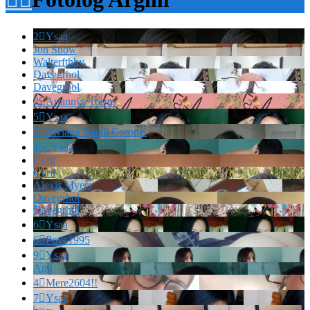
2

Ysaa
Jon Snow
Walterfthhy
Davegrhol
Davegrhol
3

Ariannys Torres
5

Ysaa
2

Viviana Natali Coronel
15

Ysaa
Cvril
Cvril
Alexis Myers
Davegrhol
Davegrhol
6

Ysaa
6

Povc1995
9

Ysaa
And
4

Mere2604!!
7

Ysaa