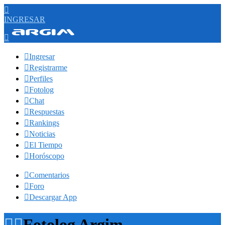

INGRESAR


Ingresar

Registrarme

Perfiles

Fotolog

Chat

Respuestas

Rankings

Noticias

El Tiempo

Horóscopo

Comentarios

Foro

Descargar App


Fotolog Argim