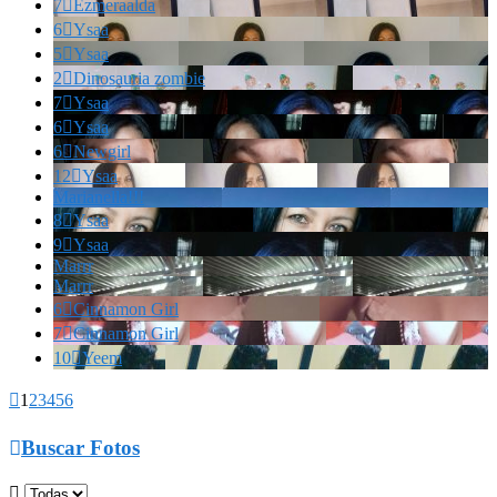
7

Ezmeraalda
6

Ysaa
5

Ysaa
2

Dinosauria zombie
7

Ysaa
6

Ysaa
6

Newgirl
12

Ysaa
Marianella!!!
8

Ysaa
9

Ysaa
Marrr
Marrr
6

Cinnamon Girl
7

Cinnamon Girl
10

Yeem

1
2
3
4
5
6

Buscar Fotos
