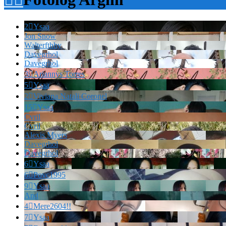
2

Ysaa
Jon Snow
Walterfthhy
Davegrhol
Davegrhol
3

Ariannys Torres
5

Ysaa
2

Viviana Natali Coronel
15

Ysaa
Cvril
Cvril
Alexis Myers
Davegrhol
Davegrhol
6

Ysaa
6

Povc1995
9

Ysaa
And
4

Mere2604!!
7

Ysaa