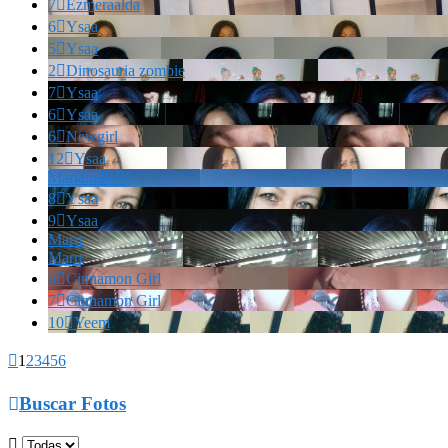
7

Ezmeraalda
6

Ysaa
5

Ysaa
2

Dinosauria zombie
7

Ysaa
6

Ysaa
6

Newgirl
12

Ysaa
Marianella!!!
8

Ysaa
9

Ysaa
Marrr
Marrr
6

Cinnamon Girl
7

Cinnamon Girl
10

Yeem

1
2
3
4
5
6

Buscar Fotos
