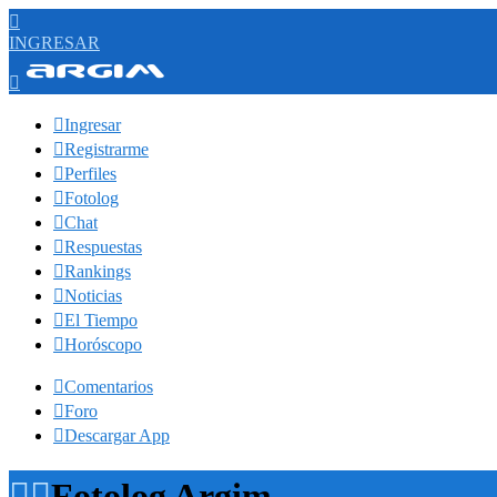

INGRESAR


Ingresar

Registrarme

Perfiles

Fotolog

Chat

Respuestas

Rankings

Noticias

El Tiempo

Horóscopo

Comentarios

Foro

Descargar App


Fotolog Argim