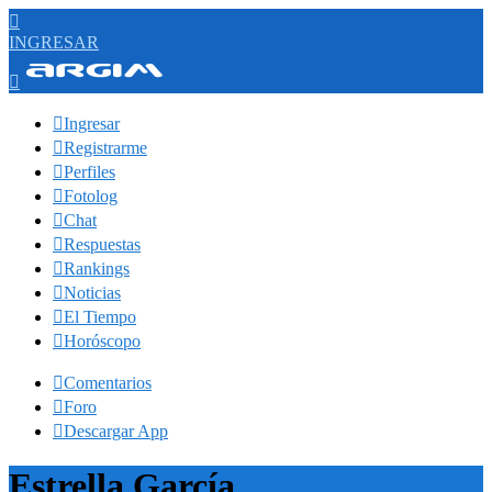

INGRESAR


Ingresar

Registrarme

Perfiles

Fotolog

Chat

Respuestas

Rankings

Noticias

El Tiempo

Horóscopo

Comentarios

Foro

Descargar App
Estrella García