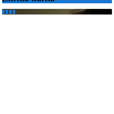



