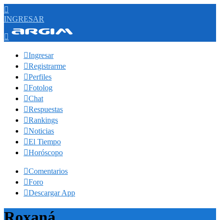

INGRESAR


Ingresar

Registrarme

Perfiles

Fotolog

Chat

Respuestas

Rankings

Noticias

El Tiempo

Horóscopo

Comentarios

Foro

Descargar App
Roxaná