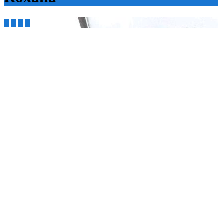



