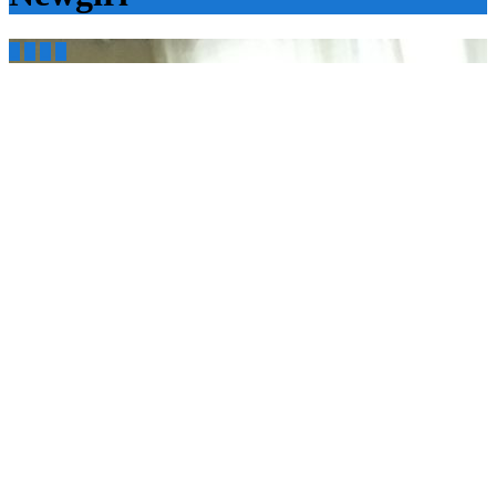



