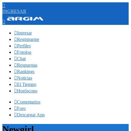

INGRESAR


Ingresar

Registrarme

Perfiles

Fotolog

Chat

Respuestas

Rankings

Noticias

El Tiempo

Horóscopo

Comentarios

Foro

Descargar App
Newgirl