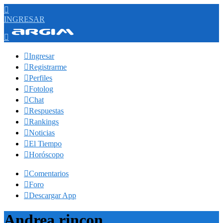

INGRESAR


Ingresar

Registrarme

Perfiles

Fotolog

Chat

Respuestas

Rankings

Noticias

El Tiempo

Horóscopo

Comentarios

Foro

Descargar App
Andrea rincon