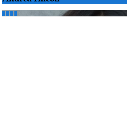



