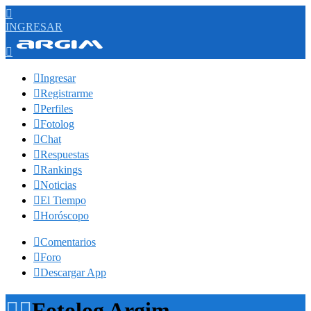

INGRESAR


Ingresar

Registrarme

Perfiles

Fotolog

Chat

Respuestas

Rankings

Noticias

El Tiempo

Horóscopo

Comentarios

Foro

Descargar App


Fotolog Argim