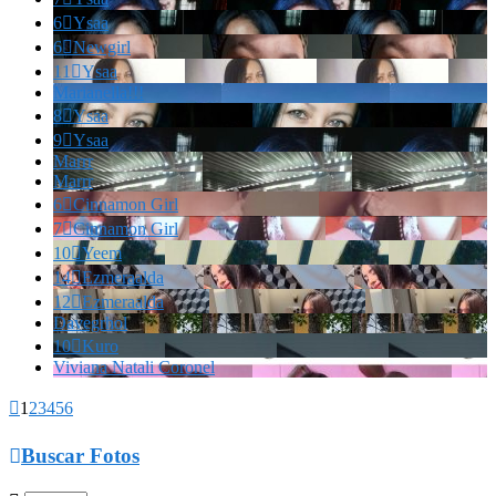
6

Ysaa
6

Newgirl
11

Ysaa
Marianella!!!
8

Ysaa
9

Ysaa
Marrr
Marrr
6

Cinnamon Girl
7

Cinnamon Girl
10

Yeem
14

Ezmeraalda
12

Ezmeraalda
Davegrhol
10

Kuro
Viviana Natali Coronel

1
2
3
4
5
6

Buscar Fotos