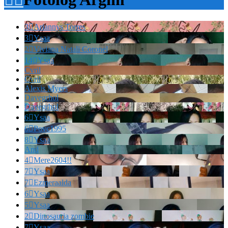
3

Ariannys Torres
3

Ysaa
2

Viviana Natali Coronel
14

Ysaa
Cvril
Cvril
Alexis Myers
Davegrhol
Davegrhol
6

Ysaa
6

Povc1995
8

Ysaa
And
4

Mere2604!!
7

Ysaa
7

Ezmeraalda
6

Ysaa
5

Ysaa
2

Dinosauria zombie
7

Ysaa