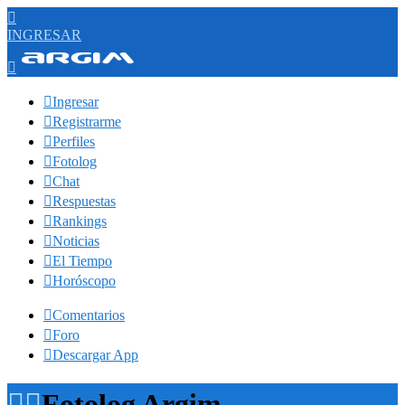

INGRESAR


Ingresar

Registrarme

Perfiles

Fotolog

Chat

Respuestas

Rankings

Noticias

El Tiempo

Horóscopo

Comentarios

Foro

Descargar App


Fotolog Argim