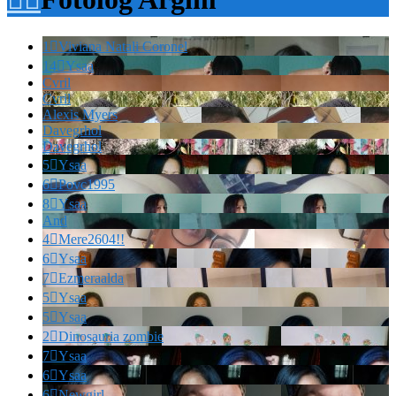
1

Viviana Natali Coronel
14

Ysaa
Cvril
Cvril
Alexis Myers
Davegrhol
Davegrhol
5

Ysaa
6

Povc1995
8

Ysaa
And
4

Mere2604!!
6

Ysaa
7

Ezmeraalda
5

Ysaa
5

Ysaa
2

Dinosauria zombie
7

Ysaa
6

Ysaa
6

Newgirl