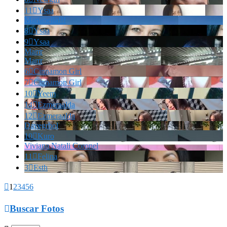
11

Ysaa
Marianella!!!
8

Ysaa
9

Ysaa
Marrr
Marrr
6

Cinnamon Girl
7

Cinnamon Girl
10

Yeem
14

Ezmeraalda
12

Ezmeraalda
Davegrhol
10

Kuro
Viviana Natali Coronel
11

Felina
3

Esth

1
2
3
4
5
6

Buscar Fotos