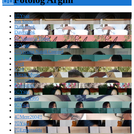
1

Ysaa
Jon Snow
Davegrhol
Davegrhol
3

Ariannys Torres
5

Ysaa
2

Viviana Natali Coronel
15

Ysaa
Cvril
Cvril
Alexis Myers
Davegrhol
Davegrhol
6

Ysaa
6

Povc1995
9

Ysaa
And
4

Mere2604!!
7

Ysaa
7

Ezmeraalda