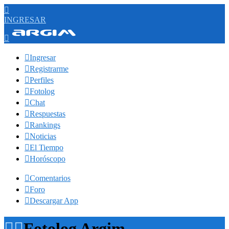

INGRESAR


Ingresar

Registrarme

Perfiles

Fotolog

Chat

Respuestas

Rankings

Noticias

El Tiempo

Horóscopo

Comentarios

Foro

Descargar App


Fotolog Argim