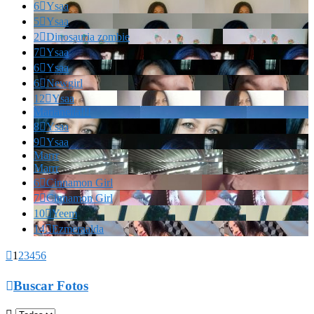
6

Ysaa
5

Ysaa
2

Dinosauria zombie
7

Ysaa
6

Ysaa
6

Newgirl
12

Ysaa
Marianella!!!
8

Ysaa
9

Ysaa
Marrr
Marrr
6

Cinnamon Girl
7

Cinnamon Girl
10

Yeem
14

Ezmeraalda

1
2
3
4
5
6

Buscar Fotos