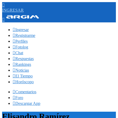

INGRESAR


Ingresar

Registrarme

Perfiles

Fotolog

Chat

Respuestas

Rankings

Noticias

El Tiempo

Horóscopo

Comentarios

Foro

Descargar App
Elisandro Ramírez