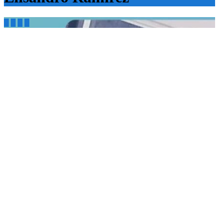



