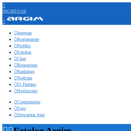

INGRESAR


Ingresar

Registrarme

Perfiles

Fotolog

Chat

Respuestas

Rankings

Noticias

El Tiempo

Horóscopo

Comentarios

Foro

Descargar App


Fotolog Argim