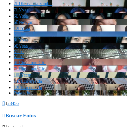
2

Dinosauria zombie
7

Ysaa
6

Ysaa
6

Newgirl
12

Ysaa
Marianella!!!
8

Ysaa
9

Ysaa
Marrr
Marrr
6

Cinnamon Girl
7

Cinnamon Girl
10

Yeem
14

Ezmeraalda
12

Ezmeraalda
Davegrhol

1
2
3
4
5
6

Buscar Fotos