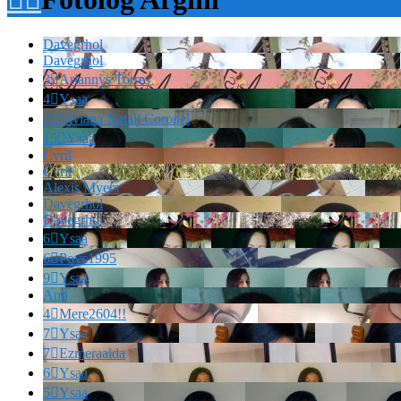
Davegrhol
Davegrhol
3

Ariannys Torres
4

Ysaa
2

Viviana Natali Coronel
15

Ysaa
Cvril
Cvril
Alexis Myers
Davegrhol
Davegrhol
6

Ysaa
6

Povc1995
9

Ysaa
And
4

Mere2604!!
7

Ysaa
7

Ezmeraalda
6

Ysaa
5

Ysaa