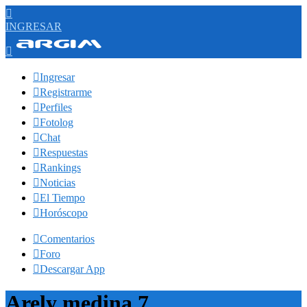

INGRESAR


Ingresar

Registrarme

Perfiles

Fotolog

Chat

Respuestas

Rankings

Noticias

El Tiempo

Horóscopo

Comentarios

Foro

Descargar App
Arely medina 7