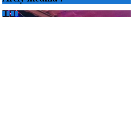



