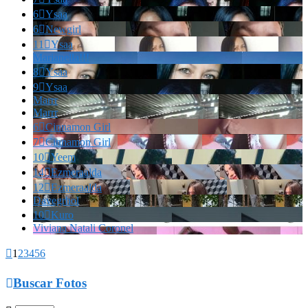
6

Ysaa
6

Newgirl
11

Ysaa
Marianella!!!
8

Ysaa
9

Ysaa
Marrr
Marrr
6

Cinnamon Girl
7

Cinnamon Girl
10

Yeem
14

Ezmeraalda
12

Ezmeraalda
Davegrhol
10

Kuro
Viviana Natali Coronel

1
2
3
4
5
6

Buscar Fotos