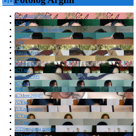
3

Ariannys Torres
3

Ysaa
2

Viviana Natali Coronel
14

Ysaa
Cvril
Cvril
Alexis Myers
Davegrhol
Davegrhol
6

Ysaa
6

Povc1995
8

Ysaa
And
4

Mere2604!!
7

Ysaa
7

Ezmeraalda
6

Ysaa
5

Ysaa
2

Dinosauria zombie
7

Ysaa