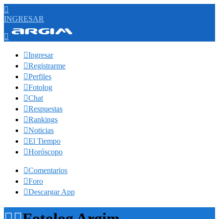

INGRESAR


Ingresar

Registrarme

Perfiles

Fotolog

Chat

Respuestas

Rankings

Noticias

El Tiempo

Horóscopo

Comentarios

Foro

Descargar App


Fotolog Argim