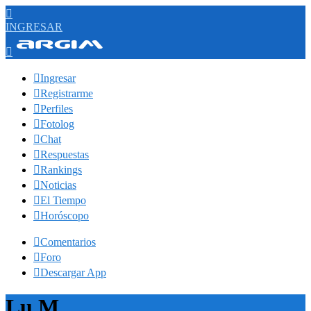

INGRESAR


Ingresar

Registrarme

Perfiles

Fotolog

Chat

Respuestas

Rankings

Noticias

El Tiempo

Horóscopo

Comentarios

Foro

Descargar App
Lu M