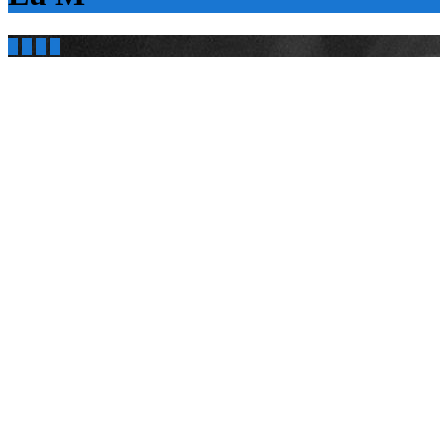



