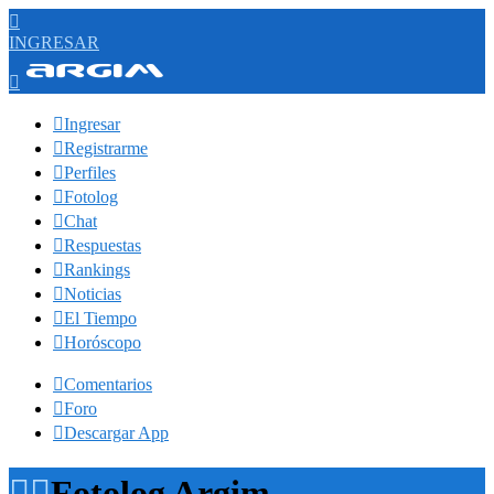

INGRESAR


Ingresar

Registrarme

Perfiles

Fotolog

Chat

Respuestas

Rankings

Noticias

El Tiempo

Horóscopo

Comentarios

Foro

Descargar App


Fotolog Argim