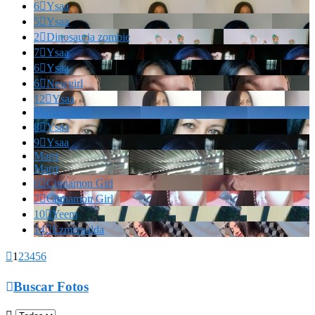
6

Ysaa
5

Ysaa
2

Dinosauria zombie
7

Ysaa
6

Ysaa
6

Newgirl
12

Ysaa
Marianella!!!
8

Ysaa
9

Ysaa
Marrr
Marrr
6

Cinnamon Girl
7

Cinnamon Girl
10

Yeem
14

Ezmeraalda

1
2
3
4
5
6

Buscar Fotos