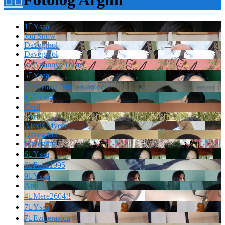
1

Ysaa
Jon Snow
Davegrhol
Davegrhol
3

Ariannys Torres
5

Ysaa
2

Viviana Natali Coronel
15

Ysaa
Cvril
Cvril
Alexis Myers
Davegrhol
Davegrhol
6

Ysaa
6

Povc1995
9

Ysaa
And
4

Mere2604!!
7

Ysaa
7

Ezmeraalda