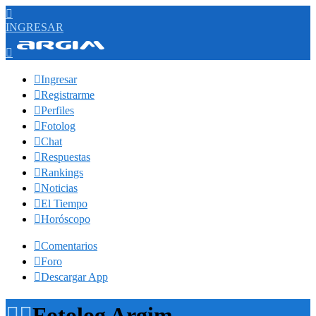

INGRESAR


Ingresar

Registrarme

Perfiles

Fotolog

Chat

Respuestas

Rankings

Noticias

El Tiempo

Horóscopo

Comentarios

Foro

Descargar App


Fotolog Argim