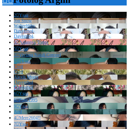
2

Ysaa
Jon Snow
Walterfthhy
Davegrhol
Davegrhol
3

Ariannys Torres
5

Ysaa
2

Viviana Natali Coronel
15

Ysaa
Cvril
Cvril
Alexis Myers
Davegrhol
Davegrhol
6

Ysaa
6

Povc1995
9

Ysaa
And
4

Mere2604!!
7

Ysaa