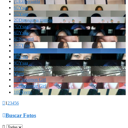
7

Ezmeraalda
6

Ysaa
5

Ysaa
2

Dinosauria zombie
7

Ysaa
6

Ysaa
6

Newgirl
12

Ysaa
Marianella!!!
8

Ysaa
9

Ysaa
Marrr
Marrr
6

Cinnamon Girl
7

Cinnamon Girl
10

Yeem

1
2
3
4
5
6

Buscar Fotos
