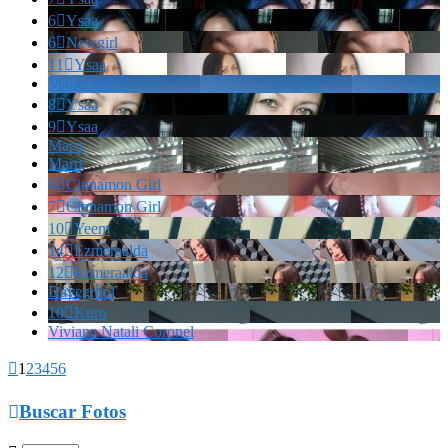
6

Ysaa
6

Newgirl
11

Ysaa
Marianella!!!
8

Ysaa
9

Ysaa
Marrr
Marrr
6

Cinnamon Girl
7

Cinnamon Girl
10

Yeem
14

Ezmeraalda
12

Ezmeraalda
Davegrhol
10

Kuro
Viviana Natali Coronel

1
2
3
4
5
6

Buscar Fotos