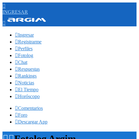

INGRESAR


Ingresar

Registrarme

Perfiles

Fotolog

Chat

Respuestas

Rankings

Noticias

El Tiempo

Horóscopo

Comentarios

Foro

Descargar App


Fotolog Argim