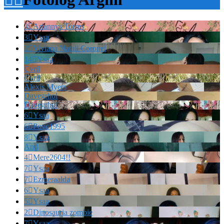
3

Ariannys Torres
3

Ysaa
2

Viviana Natali Coronel
14

Ysaa
Cvril
Cvril
Alexis Myers
Davegrhol
Davegrhol
6

Ysaa
6

Povc1995
8

Ysaa
And
4

Mere2604!!
7

Ysaa
7

Ezmeraalda
6

Ysaa
5

Ysaa
2

Dinosauria zombie
7

Ysaa