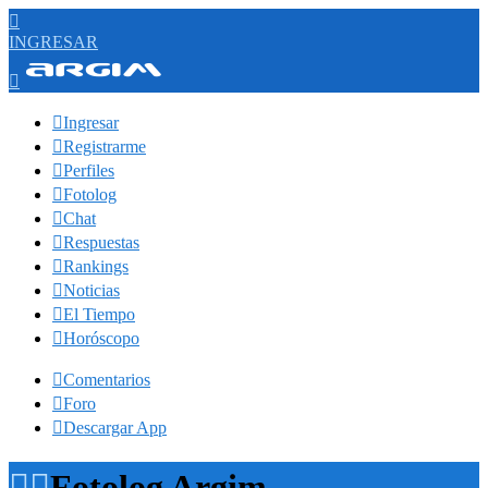

INGRESAR


Ingresar

Registrarme

Perfiles

Fotolog

Chat

Respuestas

Rankings

Noticias

El Tiempo

Horóscopo

Comentarios

Foro

Descargar App


Fotolog Argim