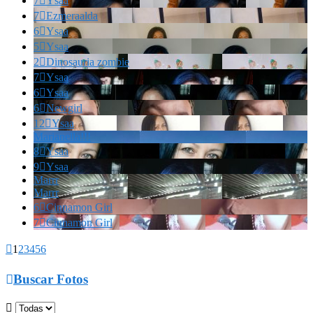
7

Ysaa
7

Ezmeraalda
6

Ysaa
5

Ysaa
2

Dinosauria zombie
7

Ysaa
6

Ysaa
6

Newgirl
12

Ysaa
Marianella!!!
8

Ysaa
9

Ysaa
Marrr
Marrr
6

Cinnamon Girl
7

Cinnamon Girl

1
2
3
4
5
6

Buscar Fotos
