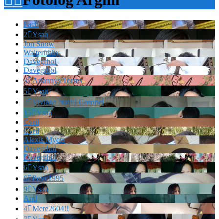
Pach
2

Ysaa
Jon Snow
Walterfthhy
Davegrhol
Davegrhol
3

Ariannys Torres
5

Ysaa
2

Viviana Natali Coronel
15

Ysaa
Cvril
Cvril
Alexis Myers
Davegrhol
Davegrhol
6

Ysaa
6

Povc1995
9

Ysaa
And
4

Mere2604!!