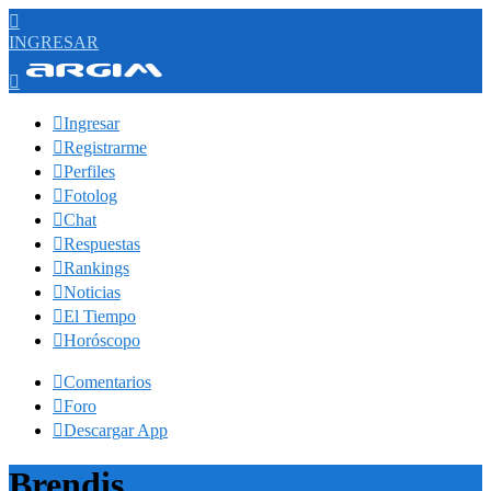

INGRESAR


Ingresar

Registrarme

Perfiles

Fotolog

Chat

Respuestas

Rankings

Noticias

El Tiempo

Horóscopo

Comentarios

Foro

Descargar App
Brendis