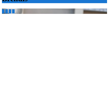



