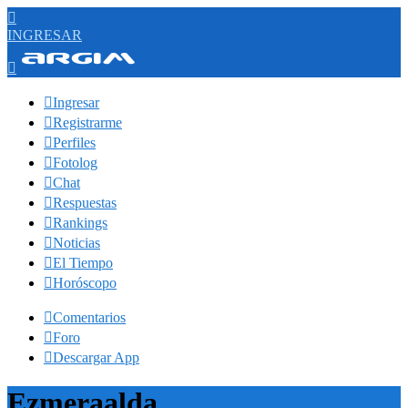

INGRESAR


Ingresar

Registrarme

Perfiles

Fotolog

Chat

Respuestas

Rankings

Noticias

El Tiempo

Horóscopo

Comentarios

Foro

Descargar App
Ezmeraalda