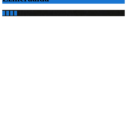



