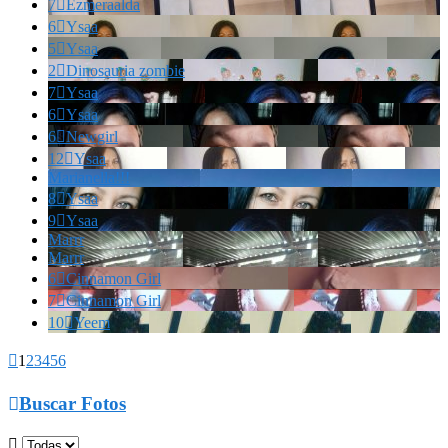
7

Ezmeraalda
6

Ysaa
5

Ysaa
2

Dinosauria zombie
7

Ysaa
6

Ysaa
6

Newgirl
12

Ysaa
Marianella!!!
8

Ysaa
9

Ysaa
Marrr
Marrr
6

Cinnamon Girl
7

Cinnamon Girl
10

Yeem

1
2
3
4
5
6

Buscar Fotos
