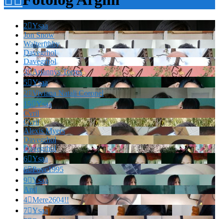
2

Ysaa
Jon Snow
Walterfthhy
Davegrhol
Davegrhol
3

Ariannys Torres
5

Ysaa
2

Viviana Natali Coronel
15

Ysaa
Cvril
Cvril
Alexis Myers
Davegrhol
Davegrhol
6

Ysaa
6

Povc1995
9

Ysaa
And
4

Mere2604!!
7

Ysaa