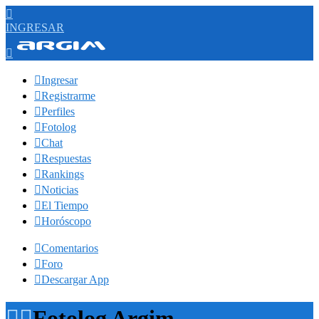

INGRESAR


Ingresar

Registrarme

Perfiles

Fotolog

Chat

Respuestas

Rankings

Noticias

El Tiempo

Horóscopo

Comentarios

Foro

Descargar App


Fotolog Argim